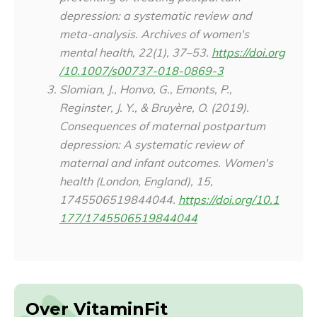
depression: a systematic review and
meta-analysis.
Archives of women's
mental health
,
22
(1), 37–53.
https://doi.org
/10.1007/s00737-018-0869-3
Slomian, J., Honvo, G., Emonts, P.,
Reginster, J. Y., & Bruyère, O. (2019).
Consequences of maternal postpartum
depression: A systematic review of
maternal and infant outcomes.
Women's
health (London, England)
,
15
,
1745506519844044.
https://doi.org/10.1
177/1745506519844044
Over VitaminFit