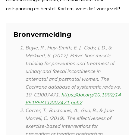
ontspanning en herstel. Kortom, wees lief voor jezelf!
Bronvermelding
Boyle, R., Hay-Smith, E. J., Cody, J. D., &
Mørkved, S. (2012). Pelvic floor muscle
training for prevention and treatment of
urinary and faecal incontinence in
antenatal and postnatal women.
The
Cochrane database of systematic reviews
,
10
, CD007471.
https://doi.org/10.1002/14
651858.CD007471.pub2
Carter, T., Bastounis, A., Guo, B., & Jane
Morrell, C. (2019). The effectiveness of
exercise-based interventions for
preventing or treating postpartum