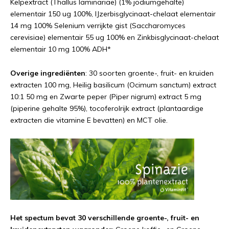
Kelpextract (Thallus laminariae) (1% jodiumgehalte)
elementair 150 ug 100%, IJzerbisglycinaat-chelaat elementair
14 mg 100% Selenium verrijkte gist (Saccharomyces
cerevisiae) elementair 55 ug 100% en Zinkbisglycinaat-chelaat
elementair 10 mg 100% ADH*
Overige ingrediënten
: 30 soorten groente-, fruit- en kruiden
extracten 100 mg, Heilig basilicum (Ocimum sanctum) extract
10:1 50 mg en Zwarte peper (Piper nigrum) extract 5 mg
(piperine gehalte 95%), tocoferolrijk extract (plantaardige
extracten die vitamine E bevatten) en MCT olie.
Het spectum bevat 30 verschillende groente-, fruit- en