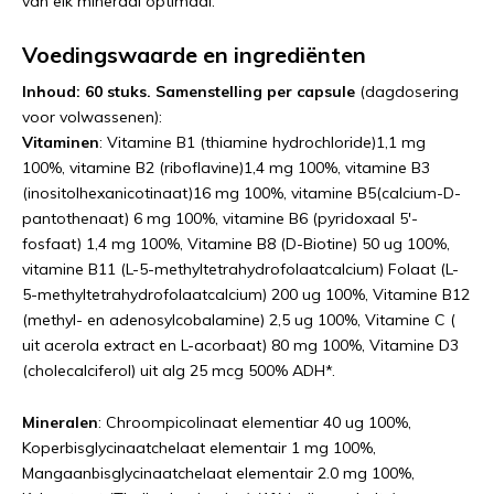
van elk mineraal optimaal.
Voedingswaarde en ingrediënten
Inhoud: 60 stuks. Samenstelling
per capsule
(dagdosering
voor volwassenen):
Vitaminen
: Vitamine B1 (thiamine hydrochloride)1,1 mg
100%, vitamine B2 (riboflavine)1,4 mg 100%, vitamine B3
(inositolhexanicotinaat)16 mg 100%, vitamine B5(calcium-D-
pantothenaat) 6 mg 100%, vitamine B6 (pyridoxaal 5'-
fosfaat) 1,4 mg 100%, Vitamine B8 (D-Biotine) 50 ug 100%,
vitamine B11 (L-5-methyltetrahydrofolaatcalcium) Folaat (L-
5-methyltetrahydrofolaatcalcium) 200 ug 100%, Vitamine B12
(methyl- en adenosylcobalamine) 2,5 ug 100%, Vitamine C (
uit acerola extract en L-acorbaat) 80 mg 100%, Vitamine D3
(cholecalciferol) uit alg 25 mcg 500% ADH*.
Mineralen
: Chroompicolinaat elementiar 40 ug 100%,
Koperbisglycinaatchelaat elementair 1 mg 100%,
Mangaanbisglycinaatchelaat elementair 2.0 mg 100%,