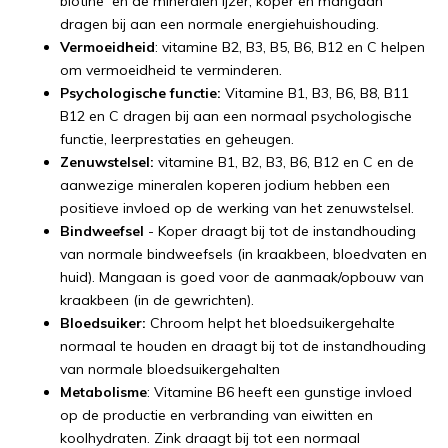
biotine en de mineralen ijzer, koper en mangaan
dragen bij aan een normale energiehuishouding.
Vermoeidheid
: vitamine B2, B3, B5, B6, B12 en C helpen
om vermoeidheid te verminderen.
Psychologische functie:
Vitamine B1, B3, B6, B8, B11
B12 en C dragen bij aan een normaal psychologische
functie, leerprestaties en geheugen.
Zenuwstelsel:
vitamine B1, B2, B3, B6, B12 en C en de
aanwezige mineralen koperen jodium hebben een
positieve invloed op de werking van het zenuwstelsel.
Bindweefsel
- Koper draagt bij tot de instandhouding
van normale bindweefsels (in kraakbeen, bloedvaten en
huid). Mangaan is goed voor de aanmaak/opbouw van
kraakbeen (in de gewrichten).
Bloedsuiker:
Chroom helpt het bloedsuikergehalte
normaal te houden en draagt bij tot de instandhouding
van normale bloedsuikergehalten
Metabolisme
: Vitamine B6 heeft een gunstige invloed
op de productie en verbranding van eiwitten en
koolhydraten. Zink draagt bij tot een normaal