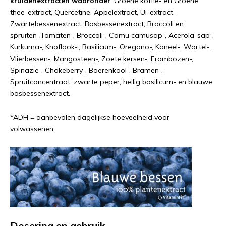
kruidenextracten waaronder
: Groene koffie- en Groene
thee-extract, Quercetine, Appelextract, Ui-extract,
Zwartebessenextract, Bosbessenextract, Broccoli en
spruiten-,Tomaten-, Broccoli-, Camu camusap-, Acerola-sap-,
Kurkuma-, Knoflook-,, Basilicum-, Oregano-, Kaneel-, Wortel-,
Vlierbessen-, Mangosteen-, Zoete kersen-, Frambozen-,
Spinazie-, Chokeberry-, Boerenkool-, Bramen-,
Spruitconcentraat, zwarte peper, heilig basilicum- en blauwe
bosbessenextract.
*ADH = aanbevolen dagelijkse hoeveelheid voor
volwassenen.
Dosering en gebruik