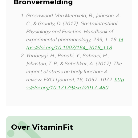
Bronvermelding
Greenwood-Van Meerveld, B., Johnson, A.
C., & Grundy, D. (2017). Gastrointestinal
Physiology and Function.
Handbook of
experimental pharmacology
,
239
, 1–16.
ht
tps://doi.org/10.1007/164_2016_118
Yaribeygi, H., Panahi, Y., Sahraei, H.,
Johnston, T. P., & Sahebkar, A. (2017). The
impact of stress on body function: A
review.
EXCLI journal
,
16
, 1057–1072.
http
s://doi.org/10.17179/excli2017-480
Over VitaminFit