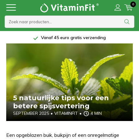
0
Vanaf 45 euro gratis verzending
5 natuurlijke tips voor een
betere spijsvertering
SEPTEMBER 2025
•
VITAMINFIT
•
4 MIN
Een opgeblazen buik, buikpijn of een onregelmatige