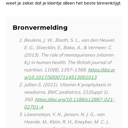
weet je zeker dat je kleintje alleen het beste binnenkrijgt.
Bronvermelding
Beulens, J. W., Booth, S. L., van den Heuvel,
E. G., Stoecklin, E., Baka, A., & Vermeer, C.
(2013). The role of menaquinones (vitamin
K₂) in human health.
The British journal of
nutrition
,
110
(8), 1357–1368.
https://doi.or
g/10.1017/S0007114513001013
Jullien S. (2021). Vitamin K prophylaxis in
newborns.
BMC pediatrics
,
21
(Suppl 1),
350.
https://doi.org/10.1186/s12887-021-
02701-4
Löwensteyn, Y. N., Jansen, N. J. G., van
Heerde, M., Klein, R. H., Kneyber, M. C. J.,