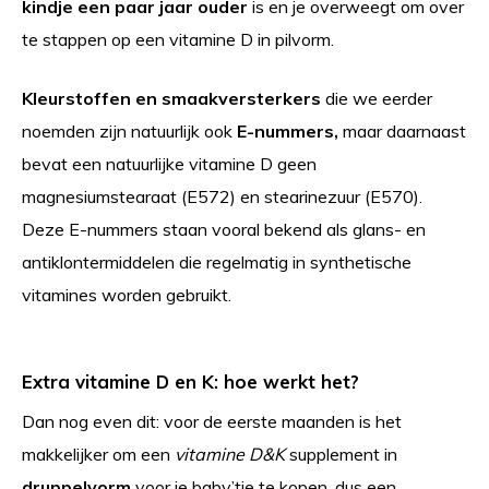
kindje een paar jaar ouder
is en je overweegt om over
te stappen op een vitamine D in pilvorm.
Kleurstoffen en smaakversterkers
die we eerder
noemden zijn natuurlijk ook
E-nummers,
maar daarnaast
bevat een natuurlijke vitamine D geen
magnesiumstearaat (E572) en stearinezuur (E570).
Deze E-nummers staan vooral bekend als glans- en
antiklontermiddelen die regelmatig in synthetische
vitamines worden gebruikt.
Extra vitamine D en K: hoe werkt het?
Dan nog even dit: voor de eerste maanden is het
makkelijker om een
vitamine D&K
supplement in
druppelvorm
voor je baby’tje te kopen, dus een