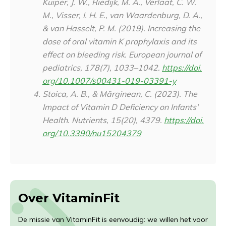
Kuiper, J. W., Riedijk, M. A., Verlaat, C. W.
M., Visser, I. H. E., van Waardenburg, D. A.,
& van Hasselt, P. M. (2019). Increasing the
dose of oral vitamin K prophylaxis and its
effect on bleeding risk.
European journal of
pediatrics
,
178
(7), 1033–1042.
https://doi.
org/10.1007/s00431-019-03391-y
Stoica, A. B., & Mărginean, C. (2023). The
Impact of Vitamin D Deficiency on Infants'
Health.
Nutrients
,
15
(20), 4379.
https://doi.
org/10.3390/nu15204379
Over VitaminFit
De missie van VitaminFit is eenvoudig: we willen het voor